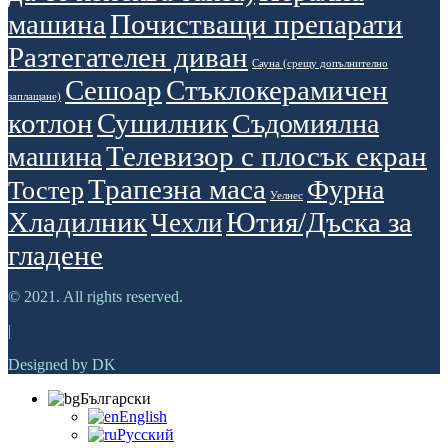
машина
Почистващи препарати
Разтегателен диван
Сауна (срещу допълнително
Сешоар
Стъклокерамичен
заплащане)
котлон
Сушилник
Съдомиялна
Телевизор с плосък екран
машина
Трапезна маса
Фурна
Тостер
Уелнес
Хладилник
Ютия/Дъска за
Чехли
гладене
© 2021. All rights reserved.
|
Designed by DK
Български
English
Русский