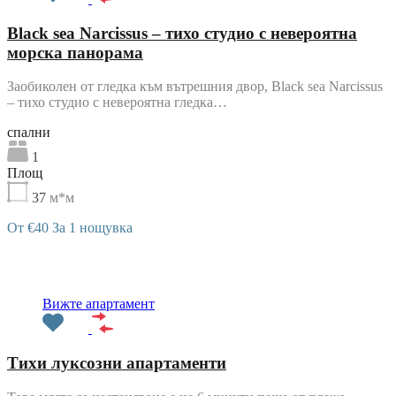
Black sea Narcissus – тихо студио с невероятна
морска панорама
Заобиколен от гледка към вътрешния двор, Black sea Narcissus
– тихо студио с невероятна гледка…
cпални
1
Площ
37
м*м
От €40 За 1 нощувка
Препоръчани
Вижте апартамент
Тихи луксозни апартаменти