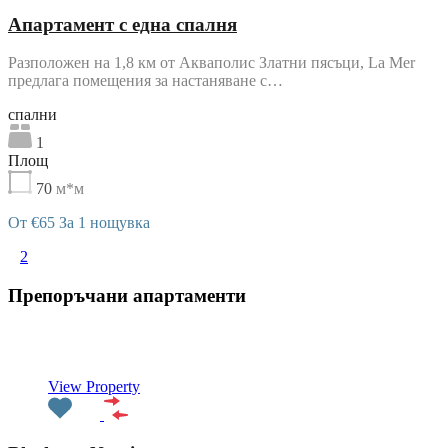
Апартамент с една спалня
Разположен на 1,8 км от Акваполис Златни пясъци, La Mer
предлага помещения за настаняване с…
cпални
1
Площ
70
м*м
От €65 За 1 нощувка
1
2
Препоръчани апартаменти
Препоръчани
View Property