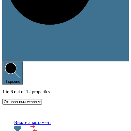
Търсене
1
to
6
out of
12
properties
Препоръчани
Вижте апартамент