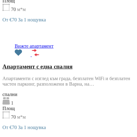
Площ
70
м*м
От €70 За 1 нощувка
Препоръчани
Вижте апартамент
Апартамент с една спалня
Апартаменти с изглед към града, безплатен WiFi и безплатен
частен паркинг, разположени в Варна, на…
cпални
1
Площ
70
м*м
От €70 За 1 нощувка