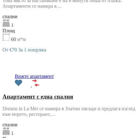
Това място за настаняване е на 6 минути пеша от плажа.
Апартаменти се намира в…
cпални
1
Площ
60
м*м
От €70 За 1 нощувка
Препоръчани
Вижте апартамент
Апартамент с една спалня
Dreams in La Mer се намира в Златни пясъци и предлага изглед
към морето, ресторант,…
cпални
1