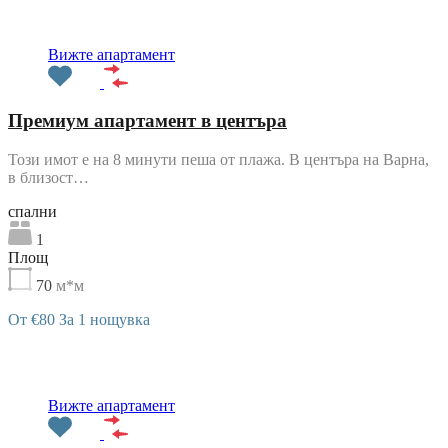
Препоръчани
Вижте апартамент
Премиум апартамент в центъра
Този имот е на 8 минути пеша от плажа. В центъра на Варна,
в близост…
cпални
1
Площ
70
м*м
От €80 За 1 нощувка
Препоръчани
Вижте апартамент