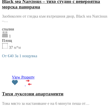
Black sea Narcissus – тихо студио с невероятна
морска панорама
Заобиколен от гледка към вътрешния двор, Black sea Narcissus
–…
cпални
1
Площ
37
м*м
От €40 За 1 нощувка
Препоръчани
View Property
Тихи луксозни апартаменти
Това място за настаняване е на 6 минути пеша от…