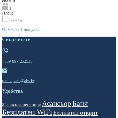
cпални
1
Площ
60
м*м
От €70 За 1 нощувка
Свържете се
+359-897-252535
rent_aparts@abv.bg
Удобства
Баня
Асансьор
24-часова рецепция
Безплатен WiFi
Безплатен открит