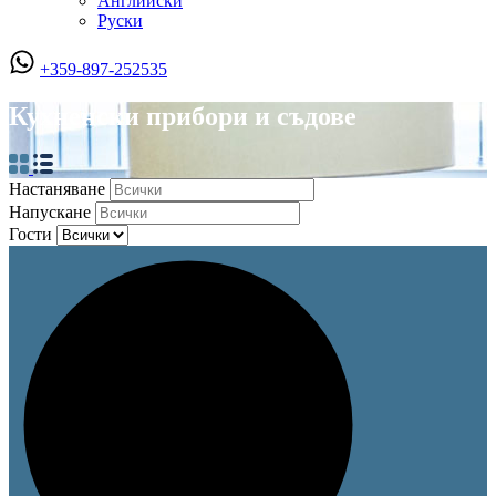
Английски
Руски
+359-897-252535
Кухненски прибори и съдове
Настаняване
Напускане
Гости