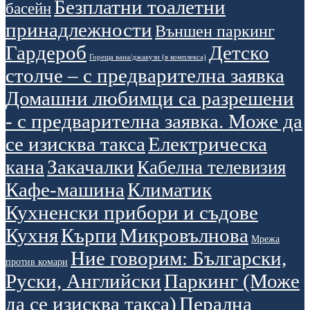
Безплатни тоалетни
басейн
принадлежности
Външен паркинг
Гардероб
Детско
Гореща вана/джакузи (в комплекса)
столче – с предварителна заявка
Домашни любимци са разрешени
- с предварителна заявка. Може да
се изисква такса
Електрическа
кана
Закачалки
Кабелна телевизия
Кафе-машина
Климатик
Кухненски прибори и съдове
Кухня
Кърпи
Микровълнова
Мрежа
Ние говорим: Български,
против комари
Руски, Английски
Паркинг (Може
да се изисква такса)
Перална