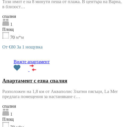
Този имот е на 8 минути пеша от плажа. В центъра на Варна,
в близост…
cпални
1
Площ
70
м*м
От €80 За 1 нощувка
Препоръчани
Вижте апартамент
Апартамент с една спалня
Разположен на 1,8 км от Акваполис Златни пясъци, La Mer
предлага помещения за настаняване с…
cпални
1
Площ