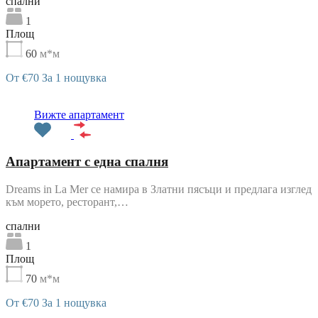
cпални
1
Площ
60
м*м
От €70 За 1 нощувка
Препоръчани
Вижте апартамент
Апартамент с една спалня
Dreams in La Mer се намира в Златни пясъци и предлага изглед
към морето, ресторант,…
cпални
1
Площ
70
м*м
От €70 За 1 нощувка