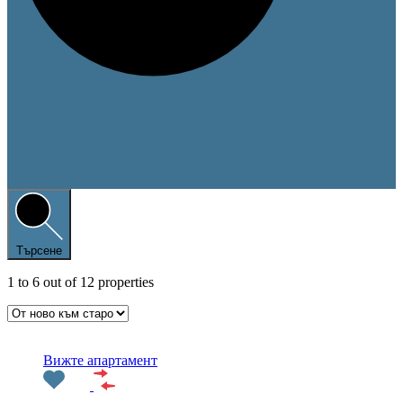
Търсене
1
to
6
out of
12
properties
Препоръчани
Вижте апартамент