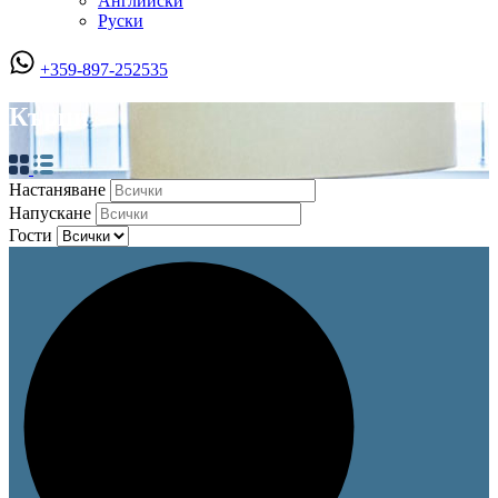
Английски
Руски
+359-897-252535
Кърпи
Настаняване
Напускане
Гости