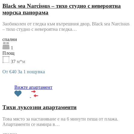
Black sea Narcissus – тихо студио с невероятна
морска панорама
Заобиколен от гледка към вътрешния двор, Black sea Narcissus
– тихо студио с невероятна гледка…
cпални
1
Площ
37
м*м
От €40 За 1 нощувка
Препоръчани
Вижте апартамент
Тихи луксозни апартаменти
Това място за настаняване е на 6 минути пеша от плажа.
Апартаменти се намира в…