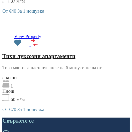
37
м*м
От €40 За 1 нощувка
Препоръчани
View Property
Тихи луксозни апартаменти
Това място за настаняване е на 6 минути пеша от…
cпални
1
Площ
60
м*м
От €70 За 1 нощувка
Свържете се