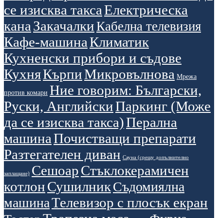
се изисква такса
Електрическа
кана
Закачалки
Кабелна телевизия
Кафе-машина
Климатик
Кухненски прибори и съдове
Кухня
Кърпи
Микровълнова
Мрежа
Ние говорим: Български,
против комари
Руски, Английски
Паркинг (Може
да се изисква такса)
Перална
машина
Почистващи препарати
Разтегателен диван
Сауна (срещу допълнително
Сешоар
Стъклокерамичен
заплащане)
котлон
Сушилник
Съдомиялна
Телевизор с плосък екран
машина