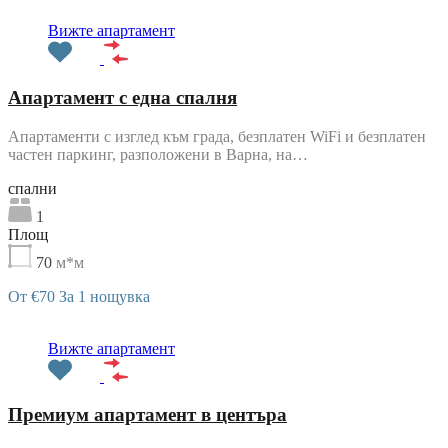
Препоръчани
Вижте апартамент
Апартамент с една спалня
Апартаменти с изглед към града, безплатен WiFi и безплатен
частен паркинг, разположени в Варна, на…
cпални
1
Площ
70
м*м
От €70 За 1 нощувка
Препоръчани
Вижте апартамент
Премиум апартамент в центъра