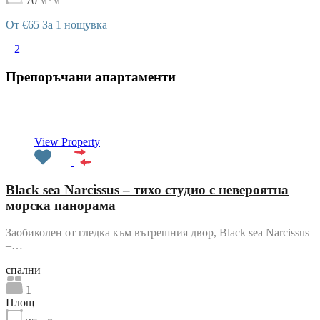
70
м*м
От €65 За 1 нощувка
1
2
Препоръчани апартаменти
Препоръчани
View Property
Black sea Narcissus – тихо студио с невероятна
морска панорама
Заобиколен от гледка към вътрешния двор, Black sea Narcissus
–…
cпални
1
Площ