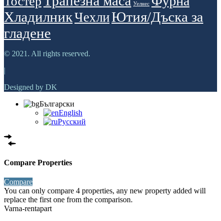
Трапезна маса
Фурна
Тостер
Уелнес
Хладилник
Ютия/Дъска за
Чехли
гладене
© 2021. All rights reserved.
|
Designed by DK
Български
English
Русский
Compare Properties
Compare
You can only compare 4 properties, any new property added will
replace the first one from the comparison.
Varna-rentapart