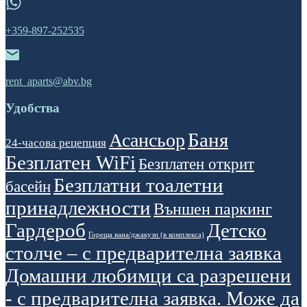
+359-897-252535
rent_aparts@abv.bg
Удобства
Баня
Асансьор
24-часова рецепция
Безплатен WiFi
Безплатен открит
Безплатни тоалетни
басейн
принадлежности
Външен паркинг
Гардероб
Детско
Гореща вана/джакузи (в комплекса)
столче – с предварителна заявка
Домашни любимци са разрешени
- с предварителна заявка. Може да