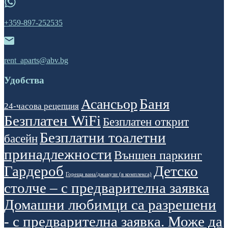
+359-897-252535
rent_aparts@abv.bg
Удобства
Баня
Асансьор
24-часова рецепция
Безплатен WiFi
Безплатен открит
Безплатни тоалетни
басейн
принадлежности
Външен паркинг
Гардероб
Детско
Гореща вана/джакузи (в комплекса)
столче – с предварителна заявка
Домашни любимци са разрешени
- с предварителна заявка. Може да