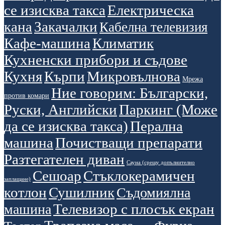
се изисква такса
Електрическа
кана
Закачалки
Кабелна телевизия
Кафе-машина
Климатик
Кухненски прибори и съдове
Кухня
Кърпи
Микровълнова
Мрежа
Ние говорим: Български,
против комари
Руски, Английски
Паркинг (Може
да се изисква такса)
Перална
машина
Почистващи препарати
Разтегателен диван
Сауна (срещу допълнително
Сешоар
Стъклокерамичен
заплащане)
котлон
Сушилник
Съдомиялна
Телевизор с плосък екран
машина