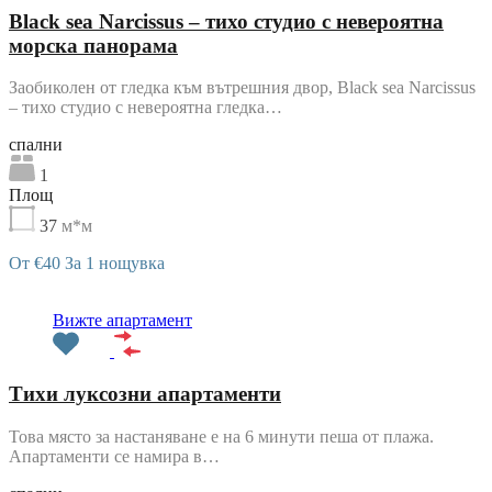
Black sea Narcissus – тихо студио с невероятна
морска панорама
Заобиколен от гледка към вътрешния двор, Black sea Narcissus
– тихо студио с невероятна гледка…
cпални
1
Площ
37
м*м
От €40 За 1 нощувка
Препоръчани
Вижте апартамент
Тихи луксозни апартаменти
Това място за настаняване е на 6 минути пеша от плажа.
Апартаменти се намира в…