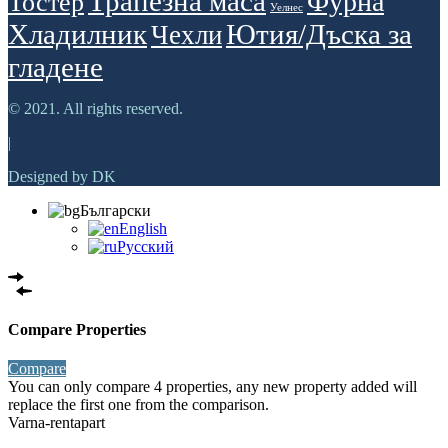
Трапезна маса
Фурна
Тостер
Уелнес
Хладилник
Ютия/Дъска за
Чехли
гладене
© 2021. All rights reserved.
|
Designed by DK
Български
English
Русский
Compare Properties
Compare
You can only compare 4 properties, any new property added will
replace the first one from the comparison.
Varna-rentapart