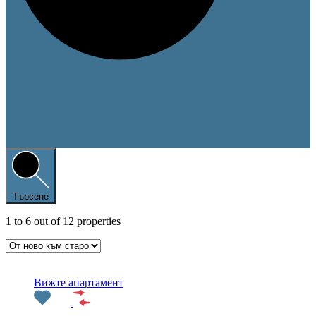
Търсене
1
to
6
out of
12
properties
Препоръчани
Вижте апартамент