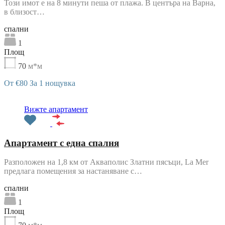
Този имот е на 8 минути пеша от плажа. В центъра на Варна,
в близост…
cпални
1
Площ
70
м*м
От €80 За 1 нощувка
Препоръчани
Вижте апартамент
Апартамент с една спалня
Разположен на 1,8 км от Акваполис Златни пясъци, La Mer
предлага помещения за настаняване с…
cпални
1
Площ