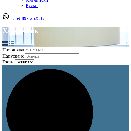
Английски
Руски
+359-897-252535
Хладилник
Настаняване
Напускане
Гости