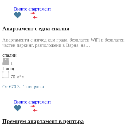
Препоръчани
Вижте апартамент
Апартамент с една спалня
Апартаменти с изглед към града, безплатен WiFi и безплатен
частен паркинг, разположени в Варна, на…
cпални
1
Площ
70
м*м
От €70 За 1 нощувка
Препоръчани
Вижте апартамент
Премиум апартамент в центъра