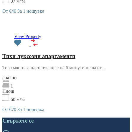
37
м*м
От €40 За 1 нощувка
Препоръчани
View Property
Тихи луксозни апартаменти
Това място за настаняване е на 6 минути пеша от…
cпални
1
Площ
60
м*м
От €70 За 1 нощувка
Свържете се