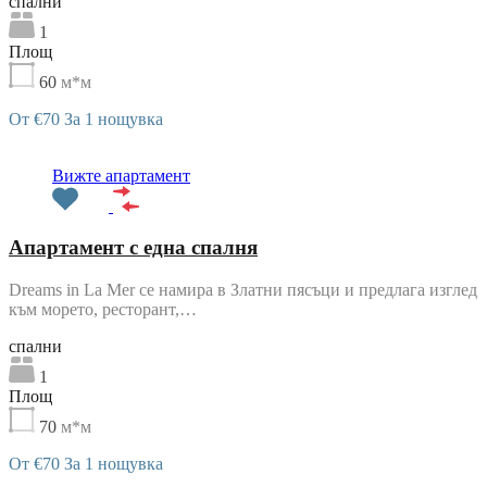
cпални
1
Площ
60
м*м
От €70 За 1 нощувка
Препоръчани
Вижте апартамент
Апартамент с една спалня
Dreams in La Mer се намира в Златни пясъци и предлага изглед
към морето, ресторант,…
cпални
1
Площ
70
м*м
От €70 За 1 нощувка