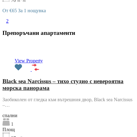
70
м*м
От €65 За 1 нощувка
1
2
Препоръчани апартаменти
Препоръчани
View Property
Black sea Narcissus – тихо студио с невероятна
морска панорама
Заобиколен от гледка към вътрешния двор, Black sea Narcissus
–…
cпални
1
Площ