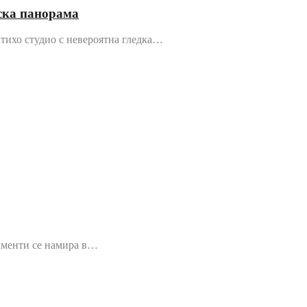
рска панорама
– тихо студио с невероятна гледка…
таменти се намира в…