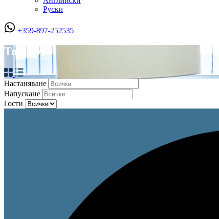
Английски
Руски
+359-897-252535
Тостер
Настаняване
Напускане
Гости