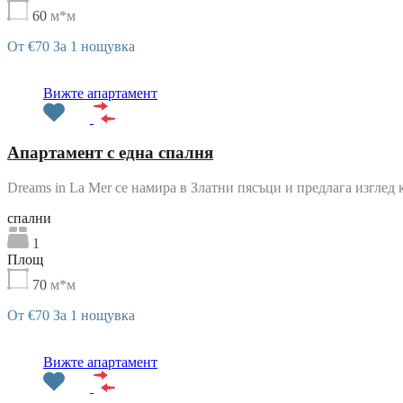
60
м*м
От €70 За 1 нощувка
Препоръчани
Вижте апартамент
Апартамент с една спалня
Dreams in La Mer се намира в Златни пясъци и предлага изглед
cпални
1
Площ
70
м*м
От €70 За 1 нощувка
Препоръчани
Вижте апартамент