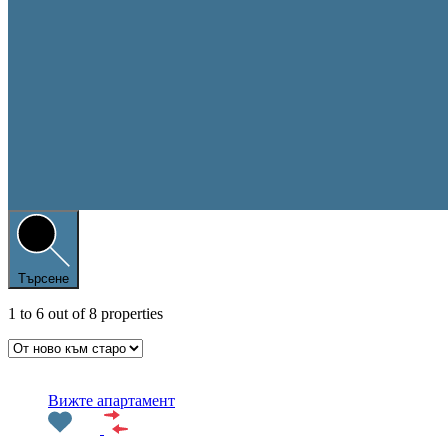
Търсене
1
to
6
out of
8
properties
Препоръчани
Вижте апартамент