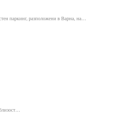
астен паркинг, разположени в Варна, на…
 близост…