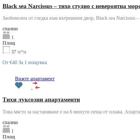
Black sea Narcissus – тихо студио с невероятна мо
Заобиколен от гледка към вътрешния двор, Black sea Narcissus 
cпални
1
Площ
37
м*м
От €40 За 1 нощувка
Препоръчани
Вижте апартамент
Тихи луксозни апартаменти
Това място за настаняване е на 6 минути пеша от плажа. Апар
cпални
1
Площ